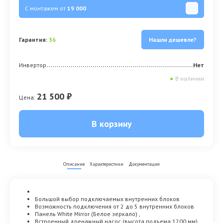
С монтажем от
19 000
Гарантия:
36
Нашли дешевле?
Инвертор
Нет
●
В наличии
21 500 ₽
Цена:
В корзину
Описание
Характеристики
Документация
Большой выбор подключаемых внутренних блоков
Возможность подключения от 2 до 5 внутренних блоков
Панель White Mirror (Белое зеркало) ,
Встроенный дренажный насос (высота подъема 1200 мм)