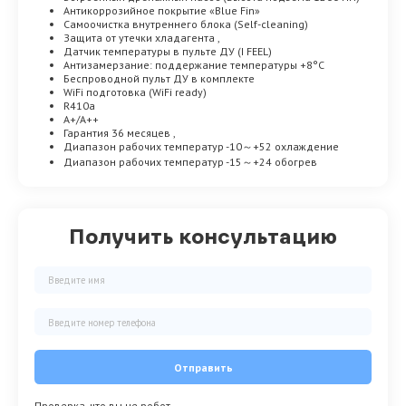
Антикоррозийное покрытие «Blue Fin»
Самоочистка внутреннего блока (Self-cleaning)
Защита от утечки хладагента ,
Датчик температуры в пульте ДУ (I FEEL)
Антизамерзание: поддержание температуры +8°C
Беспроводной пульт ДУ в комплекте
WiFi подготовка (WiFi ready)
R410a
A+/A++
Гарантия 36 месяцев ,
Диапазон рабочих температур -10～+52 охлаждение
Диапазон рабочих температур -15～+24 обогрев
Получить консультацию
Отправить
Проверка, что вы не робот