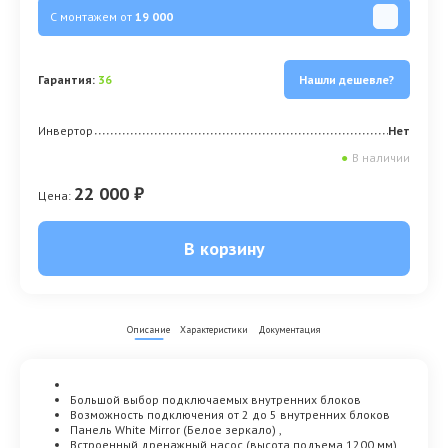
С монтажем от
19 000
Гарантия:
36
Нашли дешевле?
Инвертор
Нет
●
В наличии
22 000 ₽
Цена:
В корзину
Описание
Характеристики
Документация
Большой выбор подключаемых внутренних блоков
Возможность подключения от 2 до 5 внутренних блоков
Панель White Mirror (Белое зеркало) ,
Встроенный дренажный насос (высота подъема 1200 мм)