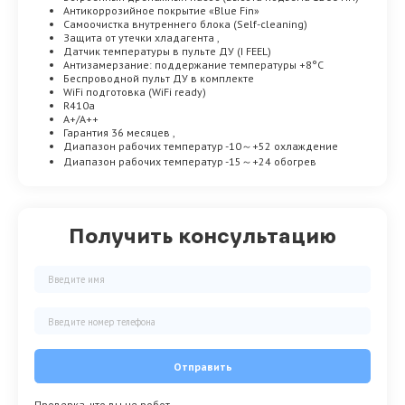
Антикоррозийное покрытие «Blue Fin»
Самоочистка внутреннего блока (Self-cleaning)
Защита от утечки хладагента ,
Датчик температуры в пульте ДУ (I FEEL)
Антизамерзание: поддержание температуры +8°C
Беспроводной пульт ДУ в комплекте
WiFi подготовка (WiFi ready)
R410a
A+/A++
Гарантия 36 месяцев ,
Диапазон рабочих температур -10～+52 охлаждение
Диапазон рабочих температур -15～+24 обогрев
Получить консультацию
Отправить
Проверка, что вы не робот