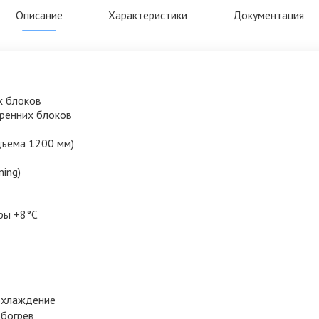
Описание
Характеристики
Документация
х блоков
ренних блоков
дъема 1200 мм)
ning)
ры +8°C
охлаждение
обогрев