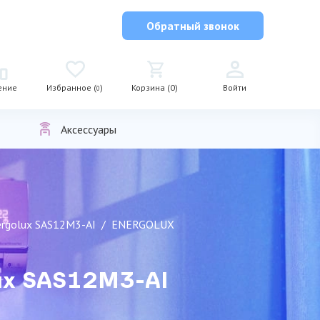
Обратный звонок
ение
Избранное (
)
Корзина (0)
Войти
0
Аксессуары
ergolux SAS12M3-AI
ENERGOLUX
lux SAS12M3-AI