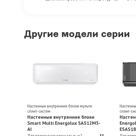
Другие модели серии
Настенные внутренние блоки мульти
Настенны
сплит-систем
сплит-си
Настенные внутренние блоки
Настен
Smart Multi Energolux SAS12M5-
Energo
AI
ESAS1
Для помещения площадью, м2
35
Для пом