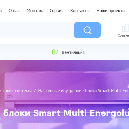
и
О нас
Монтаж
Сервис
Контакты
Наши проекты
Сравн
Вентиляция
и сплит системы
Настенные внутренние блоки Smart Multi En
 блоки Smart Multi Energo