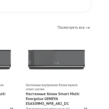
Посмотреть все
ьти
Настенные внутренние блоки мульти
Насте
сплит-систем
сплит
lti
Настенные блоки Smart Multi
Наст
Energolux GENEVA
Ener
ESAS09M3_WFB_AR2_DC
ESAS
26
Для помещения площадью, м2
26
Для п