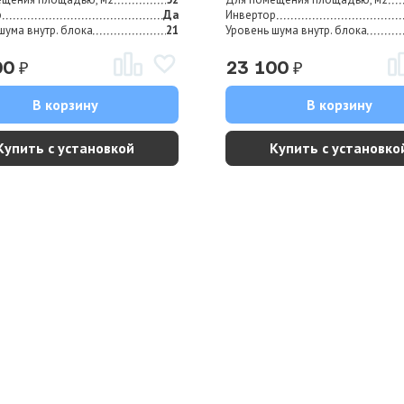
р
Да
Инвертор
шума внутр. блока
21
Уровень шума внутр. блока
₽
₽
00
23 100
В корзину
В корзину
Купить с установкой
Купить с установко