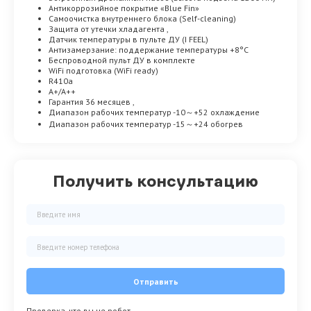
Антикоррозийное покрытие «Blue Fin»
Самоочистка внутреннего блока (Self-cleaning)
Защита от утечки хладагента ,
Датчик температуры в пульте ДУ (I FEEL)
Антизамерзание: поддержание температуры +8°C
Беспроводной пульт ДУ в комплекте
WiFi подготовка (WiFi ready)
R410a
A+/A++
Гарантия 36 месяцев ,
Диапазон рабочих температур -10～+52 охлаждение
Диапазон рабочих температур -15～+24 обогрев
Получить консультацию
Отправить
Проверка, что вы не робот