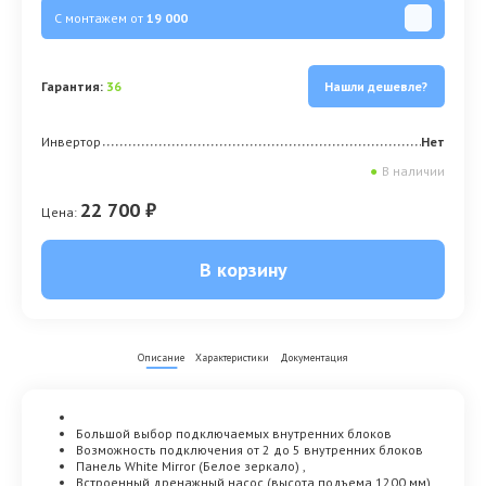
С монтажем от
19 000
Гарантия:
36
Нашли дешевле?
Инвертор
Нет
●
В наличии
22 700 ₽
Цена:
В корзину
Описание
Характеристики
Документация
Большой выбор подключаемых внутренних блоков
Возможность подключения от 2 до 5 внутренних блоков
Панель White Mirror (Белое зеркало) ,
Встроенный дренажный насос (высота подъема 1200 мм)