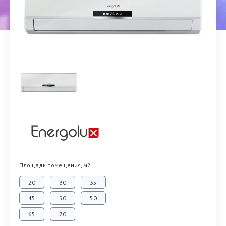
Площадь помещения, м2
20
30
35
45
50
50
65
70