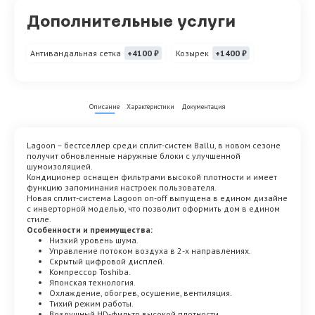
Дополнительные услуги
Антивандальная сетка
+4100 ₽
Козырек
+1400 ₽
Описание
Характеристики
Документация
Lagoon – бестселлер среди сплит-систем Ballu, в новом сезоне
получит обновленные наружные блоки с улучшенной
шумоизоляцией.
Кондиционер оснащен фильтрами высокой плотности и имеет
функцию запоминания настроек пользователя.
Новая сплит-система Lagoon on-off выпущена в едином дизайне
с инверторной моделью, что позволит оформить дом в едином
стиле.
Особенности и преимущества:
Низкий уровень шума.
Управление потоком воздуха в 2-х направлениях.
Скрытый цифровой дисплей.
Компрессор Toshiba.
Японская технология.
Охлаждение, обогрев, осушение, вентиляция.
Тихий режим работы.
Воздушный HD-фильтр высокой плотности.