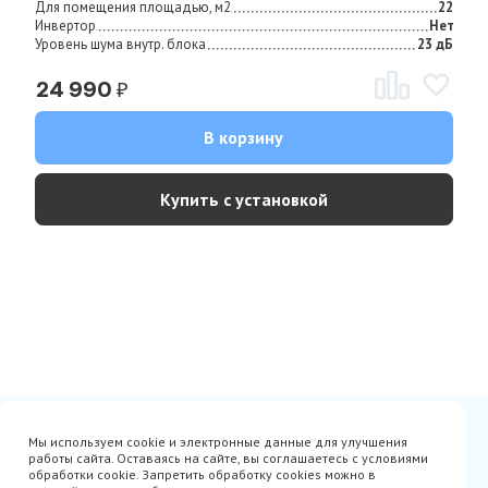
Для помещения площадью, м2
22
Инвертор
Нет
Уровень шума внутр. блока
23 дБ
₽
24 990
В корзину
Купить с установкой
Сертификаты
Вакансии
Мы используем cookie и электронные данные для улучшения
Avito
О нас
работы сайта. Оставаясь на сайте, вы соглашаетесь с условиями
Акции
Производители
обработки cookie. Запретить обработку cookies можно в
Гарантия
Доставка