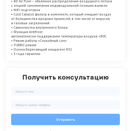
• 4D Air Flow – объёмное распределение воздушного потока
с опцией запоминания индивидуальной позиции жалюзи
• WiFi подготовка
• Cold Catalist фильтр в комплекте, который очищает воздух
от большинства вредных примесей, в том числе от вирусов
и газовых загрязнений
• Самоочистка внутреннего блока
• Функция Antifrost:
автоматически поддержание температуры воздуха +80С
• Режим работы «Спокойный сон»
• TURBO режим
• Озоносберегающий хладагент R32
• 3 года гарантии
Получить консультацию
Отправить