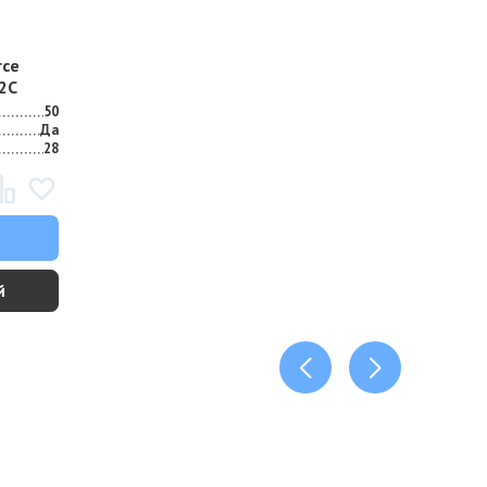
rce
F2С
50
Да
28
й