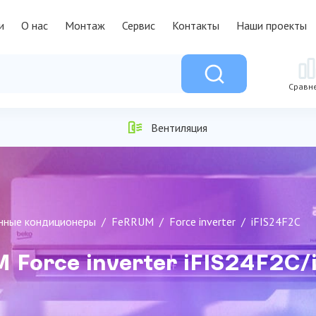
и
О нас
Монтаж
Сервис
Контакты
Наши проекты
Сравн
Вентиляция
нные кондиционеры
FeRRUM
Force inverter
iFIS24F2С
 Force inverter iFIS24F2С