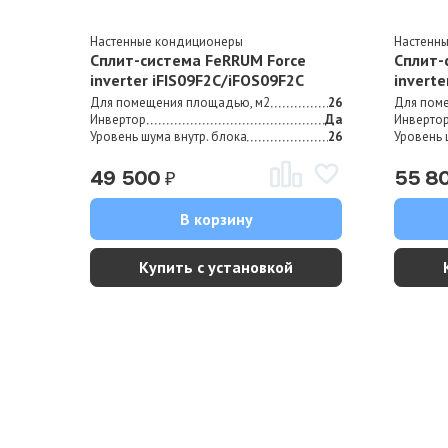
Настенные кондиционеры
Настенн
Сплит-система FeRRUM Force
Сплит-
inverter iFIS09F2С/iFOS09F2С
inverte
Для помещения площадью, м2
26
Для пом
Инвертор
Да
Инверто
Уровень шума внутр. блока
26
Уровень 
₽
49 500
55 8
В корзину
Купить с установкой