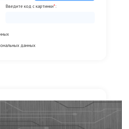
Введите код с картинки
*
:
нных
сональных данных