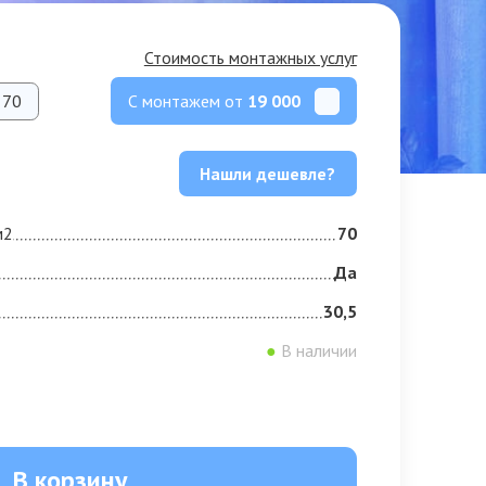
Стоимость монтажных услуг
С монтажем от
19 000
70
Нашли дешевле?
м2
70
Да
30,5
●
В наличии
В корзину