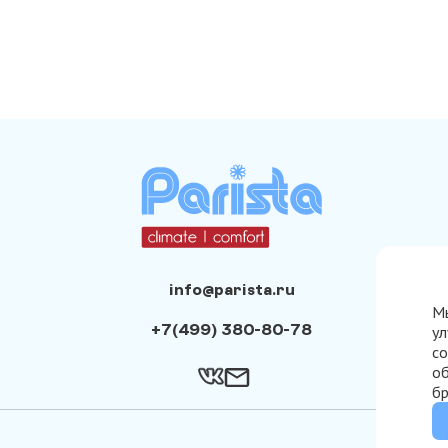
info@parista.ru
Мы
+7(499) 380-80-78
ул
со
об
бр