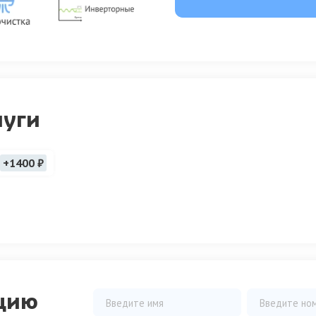
луги
+1400 ₽
цию