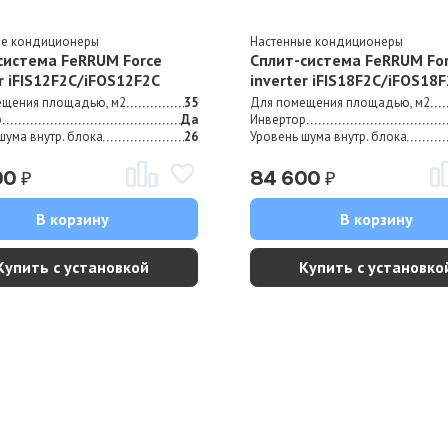
ые кондиционеры
Настенные кондиционеры
система FeRRUM Force
Сплит-система FeRRUM Fo
r iFIS12F2С/iFOS12F2С
inverter iFIS18F2С/iFOS18
ещения площадью, м2
35
Для помещения площадью, м2
р
Да
Инвертор
шума внутр. блока
26
Уровень шума внутр. блока
₽
₽
00
84 600
В корзину
В корзину
Купить с установкой
Купить с установко