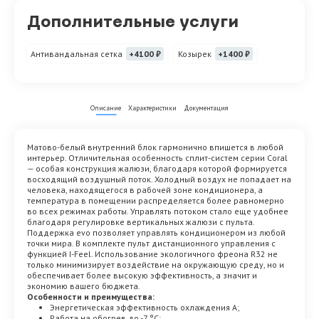
Дополнительные услуги
Антивандальная сетка
+4100 ₽
Козырек
+1400 ₽
Описание
Характеристики
Документация
Матово-белый внутренний блок гармонично впишется в любой
интерьер. Отличительная особенность сплит-систем серии Coral
— особая конструкция жалюзи, благодаря которой формируется
восходящий воздушный поток. Холодный воздух не попадает на
человека, находящегося в рабочей зоне кондиционера, а
температура в помещении распределяется более равномерно
во всех режимах работы. Управлять потоком стало еще удобнее
благодаря регулировке вертикальных жалюзи с пульта.
Поддержка evo позволяет управлять кондиционером из любой
точки мира. В комплекте пульт дистанционного управления с
функцией I-Feel. Использование экологичного фреона R32 не
только минимизирует воздействие на окружающую среду, но и
обеспечивает более высокую эффективность, а значит и
экономию вашего бюджета.
Особенности и преимущества:
Энергетическая эффективность охлаждения А;
Работа на обогрев до -7 °С;