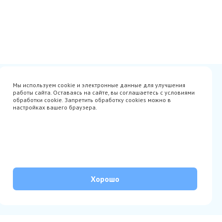
Сертификаты
Вакансии
Мы используем cookie и электронные данные для улучшения
Avito
О нас
работы сайта. Оставаясь на сайте, вы соглашаетесь с условиями
Акции
Производители
обработки cookie. Запретить обработку cookies можно в
Гарантия
Доставка
настройках вашего браузера.
Оплата
Монтаж
Наши проекты
Контакты
info@parista.ru
+7(499) 380-80-78
© Parista 2026. Все права защищены
Хорошо
Политика обработки персональных данных
Согласие на обработку персональных данных