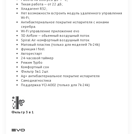
Тихая работа — от 22 дБ;
Хладагент R32;
Нет возможности встроить модуль удаленного управления
Wi-Fi;
Антибактериальное покрытие испарителя с ионами
серебра.
Wi-Fi управление приложение evo
3D Airflow — обьемный воздушный поток
Spiral Air -комфортный воздушный поток
Матовый пластик (только для моделей 7k-24k)
функция I feel
Авторестарт
24-часовой таймер
Режим Турбо
Комфортный сон
Фильтр 3в1 2шт.
Ag+ антибактериальное покрытие испарителя
Самодиагностика
Поддержка YCJ-A002 (только для 7k-24k)
Фильтр 3 в 1