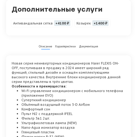
Дополнительные услуги
Антивандальная сетка
+4100 ₽
Козырек
+1400 ₽
Описание
Характеристики
Документация
Новая серия неинверторных кондиционеров Haier FLEXIS ON-
OFF, поступившая в продажу в 2024 имеет широкий ряд
функций, стильный дизайн и оснащён комплектующими
высокого качества. Внутренние блоки кондиционеров данной
серии представлены в трёх цветах.
Особенности и преимущества:
Wi-Fi управление кондиционером с мобильного телефона
(приложение EVO)
Супертихий кондиционер
Объёмный воздушный поток 3-D Airflow
Комфортный сон
Пульт HJ2 с поддержкой IFEEL
Фильтр 3в1 2шт.
Ультрафиолетовая лампа (NEW)
Nano-Agua ионизатор воздуха
Глянцевый пластик
Фреон марки R-32 (NEW)