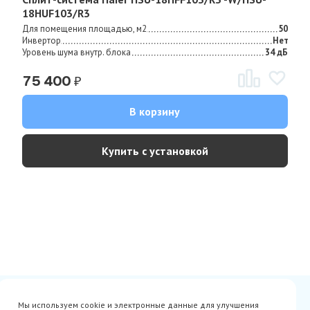
18HUF103/R3
Для помещения площадью, м2
50
Инвертор
Нет
Уровень шума внутр. блока
34 дБ
₽
75 400
В корзину
Купить с установкой
Сертификаты
Вакансии
Мы используем cookie и электронные данные для улучшения
Avito
О нас