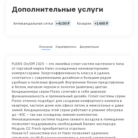
Дополнительные услуги
Антивандальная сетка
+4100 ₽
Козырек
+1400 ₽
Описание
Характеристики
Документация
FLEXIS On/Off 2025 — это линейка сплит-систем настенного типа
от торговой марки Haier, оснащенных неинверторными
компрессорами. Энергоэффективность класса А удачно
сочетается с современными дизайном и большим рядом
удобных и полезных функций. Внутренние блоки представлены
в белом, матовом черном и золотом (шампань) цветах.
Кондиционеры серии Flexis сочетают в себе широкую
функциональность и премиальный дизайн. Сплит-системы серии
Flexis отлично подойдут для создания комфортного климата в
квартире, частном доме или офисе летом, в межсезонье и даже
зимой. Кондиционеры этой серии работают в режиме обогрева
до −40С — так как оснащены зимним комплектом.
Инновационная система подачи свежего воздуха в помещение
позволяет поддерживать необходимый баланс кислорода.
Модуль O2 Fresh приобретается отдельно.
Новая IoT экосистема evo от Haier позволяет удаленно
управлять по Wi-Fi кондиционерами и другой совместимой