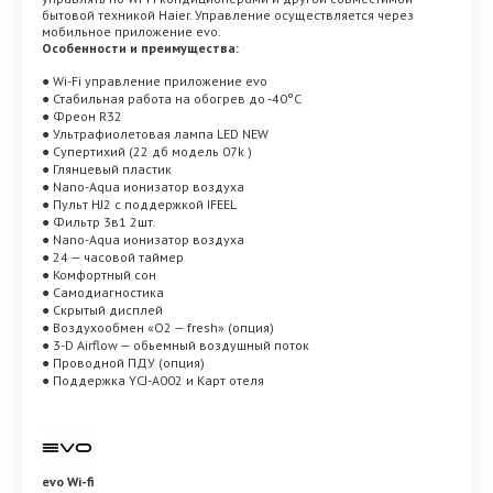
бытовой техникой Haier. Управление осуществляется через
мобильное приложение evo.
Особенности и преимущества:
● Wi-Fi управление приложение evo
● Стабильная работа на обогрев до -40°C
● Фреон R32
● Ультрафиолетовая лампа LED NEW
● Супертихий (22 дб модель 07k )
● Глянцевый пластик
● Nano-Aqua ионизатор воздуха
● Пульт HJ2 с поддержкой IFEEL
● Фильтр 3в1 2шт.
● Nano-Aqua ионизатор воздуха
● 24 — часовой таймер
● Комфортный сон
● Самодиагностика
● Скрытый дисплей
● Воздухообмен «О2 — fresh» (опция)
● 3-D Airflow — обьемный воздушный поток
● Проводной ПДУ (опция)
● Поддержка YCJ-A002 и Карт отеля
evo Wi-fi