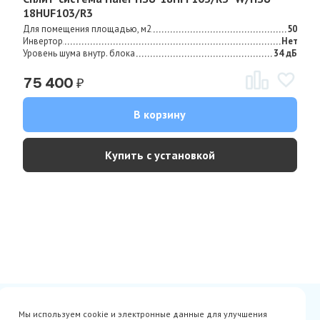
18HUF103/R3
Для помещения площадью, м2
50
Инвертор
Нет
Уровень шума внутр. блока
34 дБ
₽
75 400
В корзину
Купить с установкой
Сертификаты
Вакансии
Мы используем cookie и электронные данные для улучшения
Avito
О нас