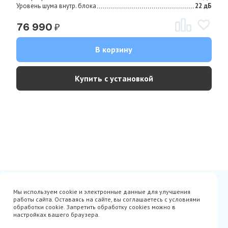
Уровень шума внутр. блока
22 дБ
₽
76 990
В корзину
Купить с установкой
Сертификаты
Вакансии
Мы используем cookie и электронные данные для улучшения
Avito
О нас
работы сайта. Оставаясь на сайте, вы соглашаетесь с условиями
Акции
Производители
обработки cookie. Запретить обработку cookies можно в
Гарантия
Доставка
настройках вашего браузера.
Оплата
Монтаж
Наши проекты
Контакты