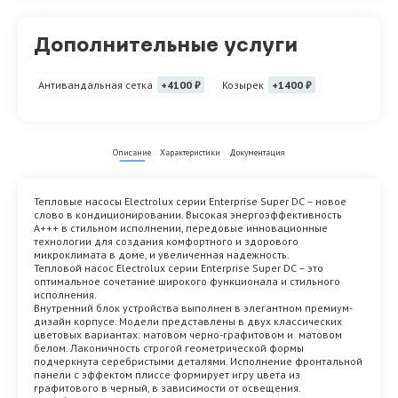
Дополнительные услуги
Антивандальная сетка
+4100 ₽
Козырек
+1400 ₽
Описание
Характеристики
Документация
Тепловые насосы Electrolux серии Enterprise Super DC – новое
слово в кондиционировании. Высокая энергоэффективность
А+++ в стильном исполнении, передовые инновационные
технологии для создания комфортного и здорового
микроклимата в доме, и увеличенная надежность.
Тепловой насос Electrolux серии Enterprise Super DC – это
оптимальное сочетание широкого функционала и стильного
исполнения.
Внутренний блок устройства выполнен в элегантном премиум-
дизайн корпусе. Модели представлены в двух классических
цветовых вариантах: матовом черно-графитовом и матовом
белом. Лаконичность строгой геометрической формы
подчеркнута серебристыми деталями. Исполнение фронтальной
панели с эффектом плиссе формирует игру цвета из
графитового в черный, в зависимости от освещения.