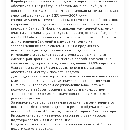
В приборах использованы передовые современные технологии,
обеспечивающие работу на обогрев даже при -25 ⁰С, а на
охлаждение до+50 ⁰С, при этом гарантирован высочайший класс
энергоэффективности – SEER A+++/SCOP A+++.
Enterprise Super DC Inverter – забота о комфортном и безопасном
микроклимате. Предусмотрена всесторонняя защита от пыли,
вирусов и бактерий. Модели оснащены улучшенной системой
очистки и стерилизации воздуха Duo Guard, которая объединяет
в себе УФ-обеззараживание и технологию плазменной очистки
для устранения бактерий и вирусов не только на
теплообменнике сплит-системы, но и на предметах в
помещении. Для создания полезного и здорового
микроклимата воздуха предусмотрена шестиступенчатая
система фильтрации. Данная система способна эффективно
удалять пыль, формальдегидные соединения, 99,9% вирусов и
бактерий, а также нейтрализовать неприятные запахи,
обеспечивая чистоту и свежесть воздуха.
Для поддержания комфортного уровня влажности в помещении
в летний период в устройстве применена технология Smart
Humiditу – интеллектуальное управление влажностью с
возможность выбора процента влажности в комфортном
диапазоне от 40 до 80% в режиме охлаждения и 30 - 70% в
режиме осушения.
За равномерное распределение воздуха по всему периметру
помещения без переохлаждения и резкого обдува отвечает
встроенный режим 4D-потока, а также 7 скоростей вентилятора.
Высокое качество и надежность серии тепловых насосов
подтверждается 5-летней гарантией.
Модели совместимы с Блоком приточно-вытяжным FA-30 для
подачи свежего воздуха.