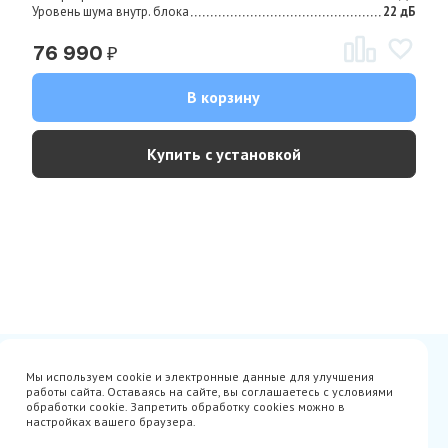
Уровень шума внутр. блока
22 дБ
₽
76 990
В корзину
Купить с установкой
Сертификаты
Вакансии
Мы используем cookie и электронные данные для улучшения
Avito
О нас
работы сайта. Оставаясь на сайте, вы соглашаетесь с условиями
Акции
Производители
обработки cookie. Запретить обработку cookies можно в
Гарантия
Доставка
настройках вашего браузера.
Оплата
Монтаж
Наши проекты
Контакты