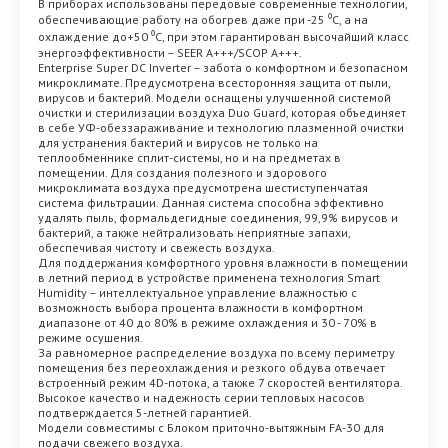
В приборах использованы передовые современные технологии,
обеспечивающие работу на обогрев даже при -25 ⁰С, а на
охлаждение до+50 ⁰С, при этом гарантирован высочайший класс
энергоэффективности – SEER A+++/SCOP A+++.
Enterprise Super DC Inverter – забота о комфортном и безопасном
микроклимате. Предусмотрена всесторонняя защита от пыли,
вирусов и бактерий. Модели оснащены улучшенной системой
очистки и стерилизации воздуха Duo Guard, которая объединяет
в себе УФ-обеззараживание и технологию плазменной очистки
для устранения бактерий и вирусов не только на
теплообменнике сплит-системы, но и на предметах в
помещении. Для создания полезного и здорового
микроклимата воздуха предусмотрена шестиступенчатая
система фильтрации. Данная система способна эффективно
удалять пыль, формальдегидные соединения, 99,9% вирусов и
бактерий, а также нейтрализовать неприятные запахи,
обеспечивая чистоту и свежесть воздуха.
Для поддержания комфортного уровня влажности в помещении
в летний период в устройстве применена технология Smart
Humiditу – интеллектуальное управление влажностью с
возможность выбора процента влажности в комфортном
диапазоне от 40 до 80% в режиме охлаждения и 30 - 70% в
режиме осушения.
За равномерное распределение воздуха по всему периметру
помещения без переохлаждения и резкого обдува отвечает
встроенный режим 4D-потока, а также 7 скоростей вентилятора.
Высокое качество и надежность серии тепловых насосов
подтверждается 5-летней гарантией.
Модели совместимы с Блоком приточно-вытяжным FA-30 для
подачи свежего воздуха.