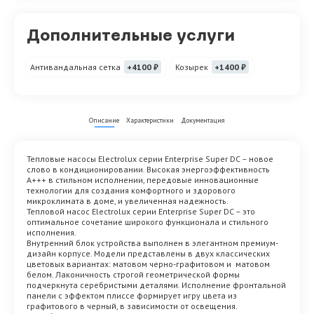
Дополнительные услуги
Антивандальная сетка
+4100 ₽
Козырек
+1400 ₽
Описание
Характеристики
Документация
Тепловые насосы Electrolux серии Enterprise Super DC – новое
слово в кондиционировании. Высокая энергоэффективность
А+++ в стильном исполнении, передовые инновационные
технологии для создания комфортного и здорового
микроклимата в доме, и увеличенная надежность.
Тепловой насос Electrolux серии Enterprise Super DC – это
оптимальное сочетание широкого функционала и стильного
исполнения.
Внутренний блок устройства выполнен в элегантном премиум-
дизайн корпусе. Модели представлены в двух классических
цветовых вариантах: матовом черно-графитовом и матовом
белом. Лаконичность строгой геометрической формы
подчеркнута серебристыми деталями. Исполнение фронтальной
панели с эффектом плиссе формирует игру цвета из
графитового в черный, в зависимости от освещения.