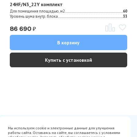
24HF/N3_22Y комплект
Для помещения площадью, м2
60
Уровень шума внутр. блока
33
₽
86 690
В корзину
Купить с установкой
Сертификаты
Вакансии
Мы используем cookie и электронные данные для улучшения
Avito
О нас
работы сайта. Оставаясь на сайте, вы соглашаетесь с условиями
Акции
Производители