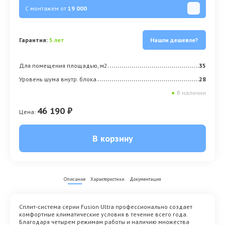
С монтажем от
19 000
Гарантия:
5 лет
Нашли дешевле?
Для помещения площадью, м2
35
Уровень шума внутр. блока
28
●
В наличии
46 190 ₽
Цена:
В корзину
Описание
Характеристики
Документация
Сплит-система серии Fusion Ultra профессионально создает
комфортные климатические условия в течение всего года.
Благодаря четырем режимам работы и наличию множества