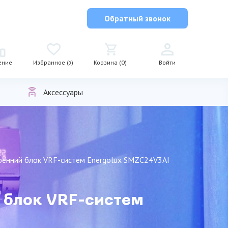
Обратный звонок
ение
Избранное (
)
Корзина (0)
Войти
0
Аксессуары
ренний блок VRF-систем Energolux SMZC24V3AI
 блок VRF-систем