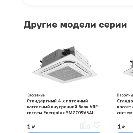
Другие модели серии
Кассетные
Кассетн
Стандартный 4-х поточный
Станда
кассетный внутренний блок VRF-
кассет
систем Energolux SMZC09V3AI
систем
₽
₽
1
1