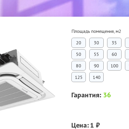
Площадь помещения, м2
20
30
35
50
55
60
80
90
100
125
140
Гарантия:
36
Цена:
1 ₽