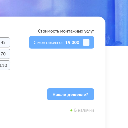
Стоимость монтажных услуг
С монтажем от
19 000
45
70
110
Нашли дешевле?
●
В наличии