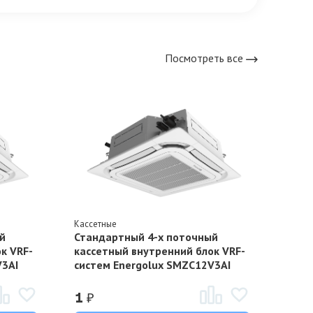
Посмотреть все
Кассетные
Кассе
й
Стандартный 4-х поточный
Стан
к VRF-
кассетный внутренний блок VRF-
касс
V3AI
систем Energolux SMZC12V3AI
сист
₽
₽
1
1