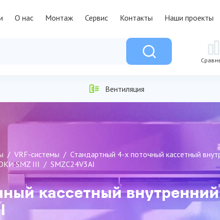
и
О нас
Монтаж
Сервис
Контакты
Наши проекты
Сравн
Вентиляция
ы
VRF-системы
Стандартный 4-х поточный кассетный внут
КИ SMZ III
SMZC24V3AI
чный кассетный внутренний
I