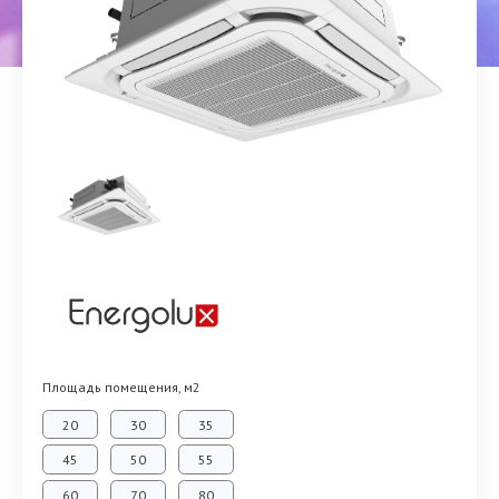
Площадь помещения, м2
20
30
35
45
50
55
60
70
80