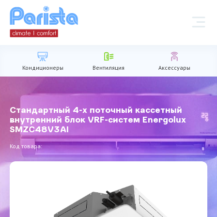
Кондиционеры
Вентиляция
Аксессуары
Стандартный 4-х поточный кассетный
внутренний блок VRF-систем Energolux
SMZC48V3AI
Код товара: