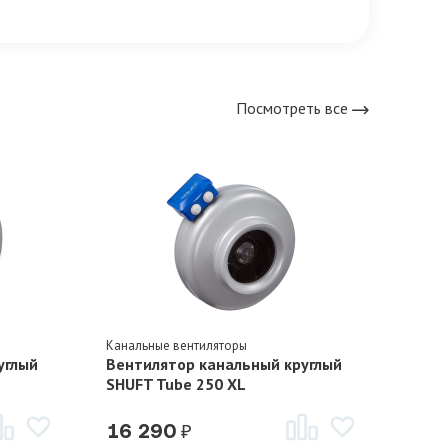
Посмотреть все
Канальные вентиляторы
Канал
углый
Вентилятор канальный круглый
Вент
SHUFT Tube 250 XL
SHUF
₽
16 290
10 