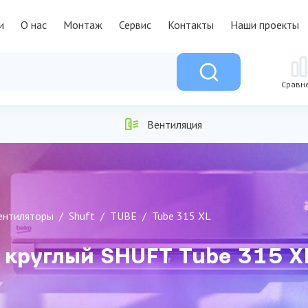
и
О нас
Монтаж
Сервис
Контакты
Наши проекты
Сравн
Вентиляция
ентиляторы
Shuft
TUBE
Tube 315 XL
 круглый SHUFT Tube 315 X