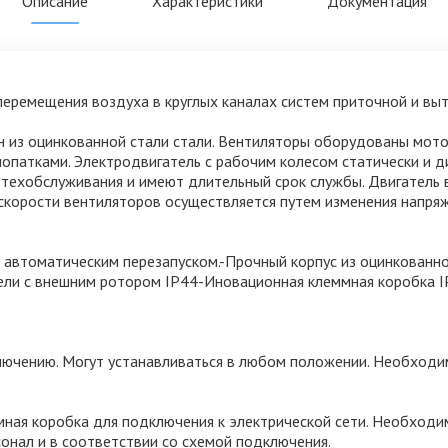
Описание
Характеристики
Документация
перемещения воздуха в круглых каналах систем приточной и вы
н из оцинкованной стали стали. Вентиляторы оборудованы мот
лопатками. Электродвигатель с рабочим колесом статически и д
техобслуживания и имеют длительный срок службы. Двигатель 
 скорости вентиляторов осуществляется путем изменения напря
 автоматическим перезапуском.-Прочный корпус из оцинкованно
ли с внешним ротором IP44-Иновационная клеммная коробка IP
ючению. Могут устанавливаться в любом положении. Необходи
мная коробка для подключения к электрической сети. Необход
онал и в соответствии со схемой подключения.