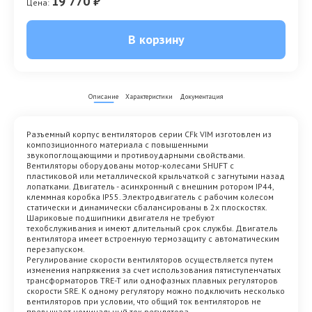
19 770 ₽
Цена:
В корзину
Описание
Характеристики
Документация
Разъемный корпус вентиляторов серии CFk VIM изготовлен из
композиционного материала с повышенными
звукопоглощающими и противоударными свойствами.
Вентиляторы оборудованы мотор-колесами SHUFT с
пластиковой или металлической крыльчаткой с загнутыми назад
лопатками. Двигатель - асинхронный с внешним ротором IP44,
клеммная коробка IP55. Электродвигатель с рабочим колесом
статически и динамически сбалансированы в 2х плоскостях.
Шариковые подшипники двигателя не требуют
техобслуживания и имеют длительный срок службы. Двигатель
вентилятора имеет встроенную термозащиту с автоматическим
перезапуском.
Регулирование скорости вентиляторов осуществляется путем
изменения напряжения за счет использования пятиступенчатых
трансформаторов TRE-T или однофазных плавных регуляторов
скорости SRE. К одному регулятору можно подключить несколько
вентиляторов при условии, что общий ток вентиляторов не
превышает номинальный ток регулятора.