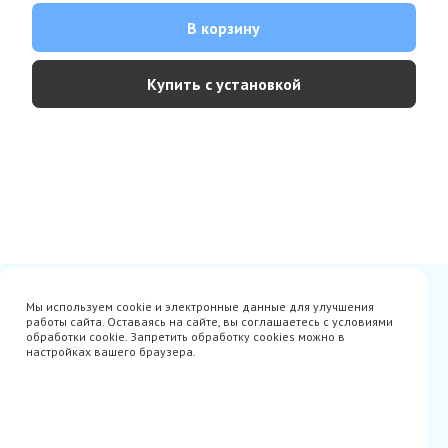
В корзину
Купить с установкой
Сертификаты
Вакансии
Мы используем cookie и электронные данные для улучшения
Avito
О нас
работы сайта. Оставаясь на сайте, вы соглашаетесь с условиями
Акции
Производители
обработки cookie. Запретить обработку cookies можно в
Гарантия
Доставка
настройках вашего браузера.
Оплата
Монтаж
Наши проекты
Контакты
info@parista.ru
+7(499) 380-80-78