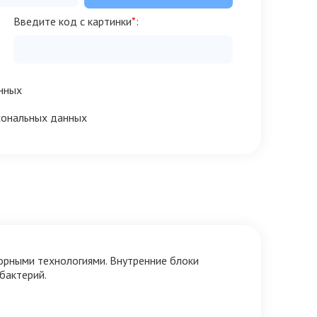
Введите код с картинки
*
:
нных
сональных данных
рторными технологиями. Внутренние блоки
бактерий.