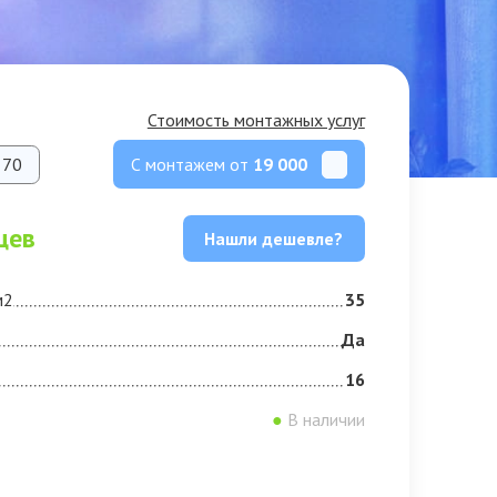
Стоимость монтажных услуг
С монтажем от
19 000
70
цев
Нашли дешевле?
м2
35
Да
16
●
В наличии