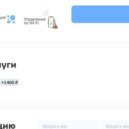
луги
+1400 ₽
цию