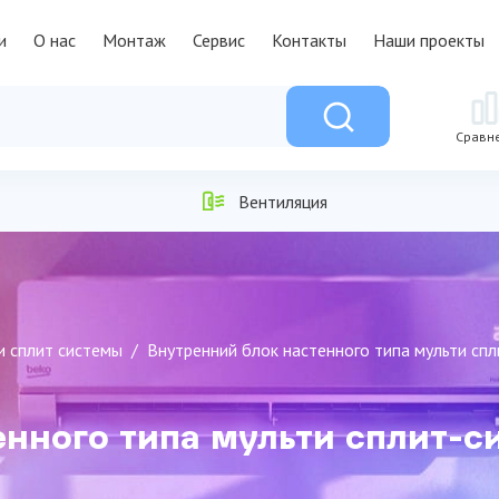
и
О нас
Монтаж
Сервис
Контакты
Наши проекты
Сравн
Вентиляция
и сплит системы
Внутренний блок настенного типа мульти сп
нного типа мульти сплит-с