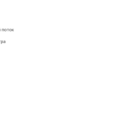
 поток
тра