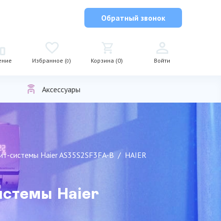
Обратный звонок
ение
Избранное (
)
Корзина (0)
Войти
0
Аксессуары
лит-сиcтемы Haier AS35S2SF3FA-B
HAIER
иcтемы Haier