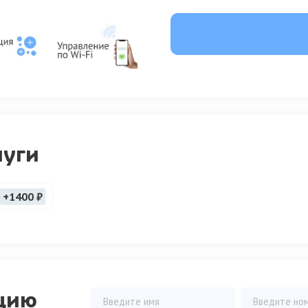
луги
+1400 ₽
цию