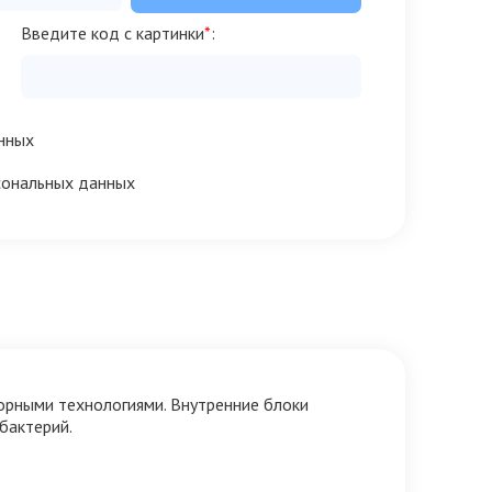
Введите код с картинки
*
:
нных
сональных данных
рторными технологиями. Внутренние блоки
бактерий.