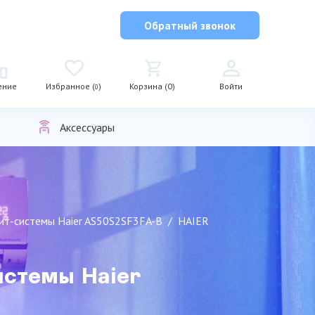
Обратный звонок
ение
Избранное (
)
Корзина (0)
Войти
0
Аксессуары
лит-сиcтемы Haier AS50S2SF3FA-B
HAIER
иcтемы Haier