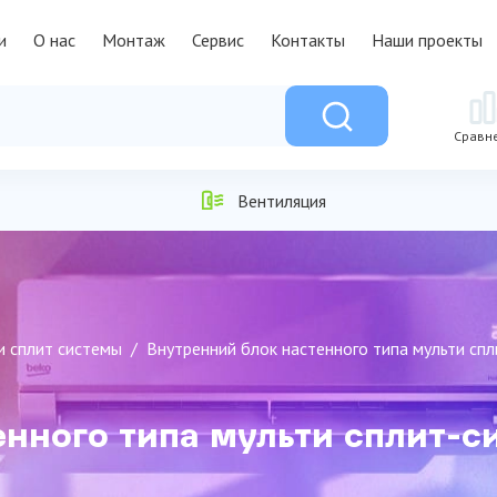
и
О нас
Монтаж
Сервис
Контакты
Наши проекты
Сравн
Вентиляция
и сплит системы
Внутренний блок настенного типа мульти сп
нного типа мульти сплит-с