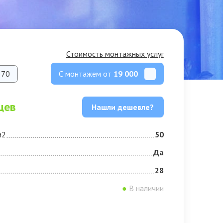
Стоимость монтажных услуг
С монтажем от
19 000
70
цев
Нашли дешевле?
м2
50
Да
28
●
В наличии