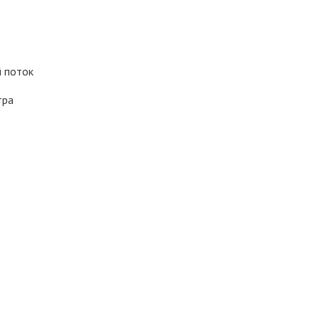
 поток
тра