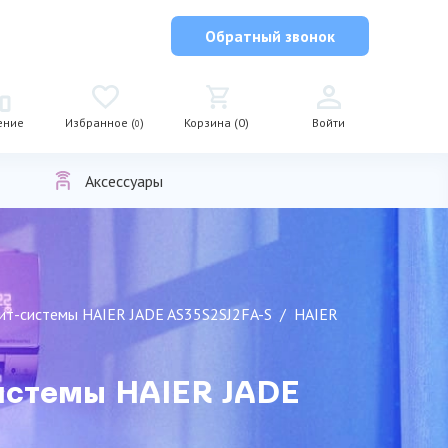
Обратный звонок
ение
Избранное (
)
Корзина (0)
Войти
0
Аксессуары
лит-сиcтемы HAIER JADE AS35S2SJ2FA-S
HAIER
иcтемы HAIER JADE