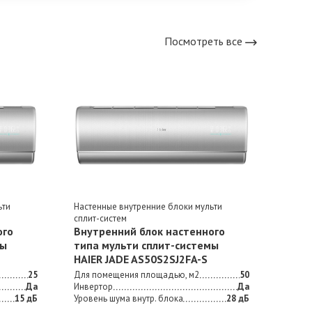
Посмотреть все
ьти
Настенные внутренние блоки мульти
Насте
сплит-систем
сплит
ого
Внутренний блок настенного
Внут
мы
типа мульти сплит-сиcтемы
типа
HAIER JADE AS50S2SJ2FA-S
HAIE
25
Для помещения площадью, м2
50
Для п
Да
Инвертор
Да
Инвер
15 дБ
Уровень шума внутр. блока
28 дБ
Урове