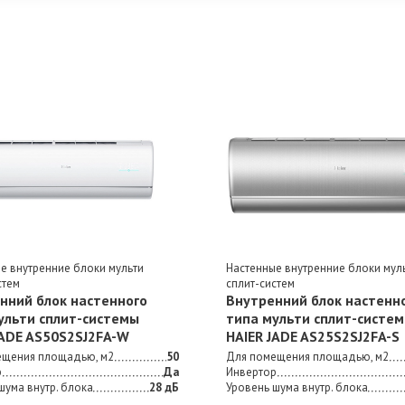
е внутренние блоки мульти
Настенные внутренние блоки мул
стем
сплит-систем
нний блок настенного
Внутренний блок настенн
ульти сплит-сиcтемы
типа мульти сплит-сиcте
JADE AS50S2SJ2FA-W
HAIER JADE AS25S2SJ2FA-S
ещения площадью, м2
50
Для помещения площадью, м2
р
Да
Инвертор
шума внутр. блока
28 дБ
Уровень шума внутр. блока