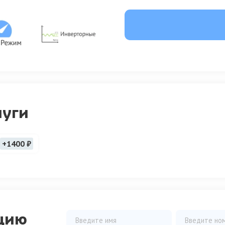
луги
+1400 ₽
цию