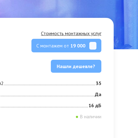
Стоимость монтажных услуг
С монтажем от
19 000
Нашли дешевле?
м2
35
Да
16 дБ
●
В наличии