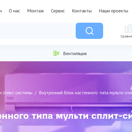
и
О нас
Монтаж
Сервис
Контакты
Наши проекты
Сравн
Вентиляция
и сплит системы
Внутренний блок настенного типа мульти сп
енного типа мульти сплит-с