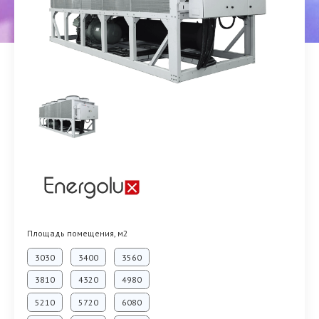
Площадь помещения, м2
3030
3400
3560
3810
4320
4980
5210
5720
6080