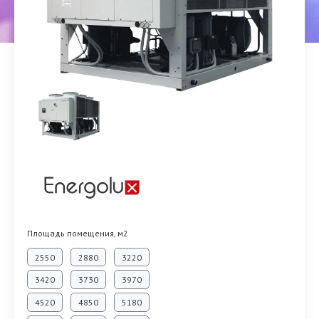
Площадь помещения, м2
2550
2880
3220
3420
3730
3970
4520
4850
5180