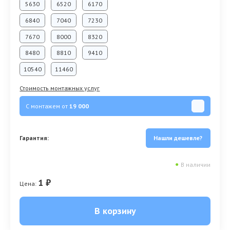
5630
6520
6170
6840
7040
7230
7670
8000
8320
8480
8810
9410
10540
11460
Стоимость монтажных услуг
С монтажем от
19 000
Гарантия:
Нашли дешевле?
●
В наличии
1 ₽
Цена:
В корзину