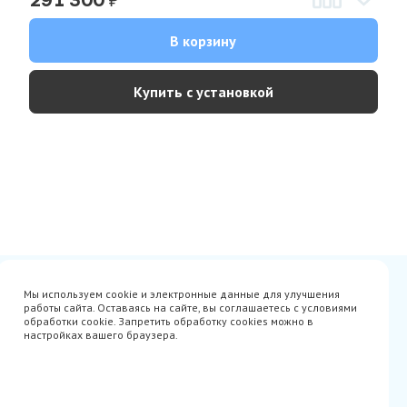
₽
291 300
В корзину
Купить с установкой
Сертификаты
Вакансии
Мы используем cookie и электронные данные для улучшения
Avito
О нас
работы сайта. Оставаясь на сайте, вы соглашаетесь с условиями
Акции
Производители
обработки cookie. Запретить обработку cookies можно в
Гарантия
Доставка
настройках вашего браузера.
Оплата
Монтаж
Наши проекты
Контакты
info@parista.ru
+7(499) 380-80-78