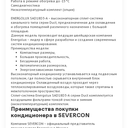
Работа в режиме обогрева до -15°C
Самодиагностика
Низкотемпературный комплект (опция)
ENERGOLUX SAD18D3-A – высоконапорная сплит-система
канального типа серии Duct, предназначенная для охлаждения
и обогрева помещений различного назначения с большой
площадью.
Данную модель производит ведущая швейцарская компания
Energolux – лидер в сфере разработки и создания современных
систем кондиционирования.
Преимущества модели:
Компактные размеры,
Большая производительность,
Бесшумная работа,
Автоматическая разморозка,
Энергонезависимая память.
Высоконапорный кондиционер устанавливается над подвесным
потолком, где полностью скрывается внутренний блок
кондиционера. Охлажденный воздух проходит через
теплоизолированные воздуховоды, которые также спрятаны в
межпотолочном пространстве.
Сплит-система Energolux SAD18D3-A серии Duct комплектуется
воздушными фильтрами тонкой очистки и зимним
(низкотемпературным) комплектом.
Преимущества покупки
кондиционера в SEVERCON
Компания SEVERCON – официальный представитель
производителя Energolux в Москве.