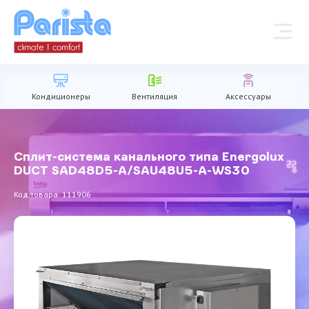
Кондиционеры
Вентиляция
Аксессуары
Сплит-система канального типа Energolux
DUCT SAD48D5-A/SAU48U5-A-WS30
Код товара: 111906